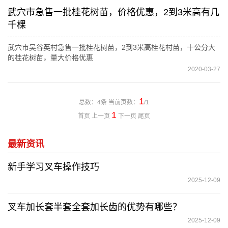
武穴市急售一批桂花树苗，价格优惠，2到3米高有几
千棵
武穴市吴谷英村急售一批桂花树苗，2到3米高桂花村苗，十公分大
的桂花树苗，量大价格优惠
2020-03-27
1
总数：4条 当前页数：
/1
1
首页 上一页
下一页 尾页
最新资讯
新手学习‌叉车操作技巧
2025-12-09
叉车加长套半套全套加长齿的优势有哪些？
2025-12-09