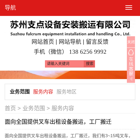
导航
T
o
g
g
l
|
|
网站首页
网站导航
留言反馈
关闭
e
手机（微信）
138 6256 9992
n
a
v
i
g
业务范围
服务内容
服务地区
a
t
首页
>
业务范围
>
服务内容
i
o
面向全国提供叉车出租设备搬运，工厂搬迁
n
面向全国提供叉车出租设备搬运，工厂搬迁，我们有3~15吨叉车，