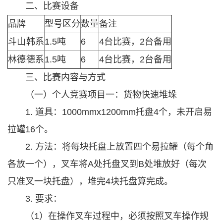
二、比赛设备
品牌
型号区分
数量
备注
斗山
韩系
1.5吨
6
4台比赛，2台备用
林德
德系
1.5吨
6
4台比赛，2台备用
三、比赛内容与方式
（一）个人竞赛项目一：货物快速堆垛
1. 道具：1000mmx1200mm托盘4个，未开启易
拉罐16个。
2. 方法：将每块托盘上放置四个易拉罐（每个角
各放一个），叉车将A处托盘叉到B处堆放好（每次
只准叉一块托盘），堆完4块托盘算完成。
3. 要求：
（1）在操作叉车过程中，必须按照叉车操作规