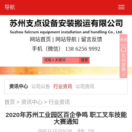
导航
T
o
g
g
l
|
|
网站首页
网站导航
留言反馈
关闭
e
手机（微信）
138 6256 9992
n
a
v
i
g
资讯中心
公司公告
行业资讯
公司资讯
a
t
首页
>
资讯中心
>
行业资讯
i
o
2020年苏州工业园区百企争鸣 职工叉车技能
n
大赛通知
2020-11-23 15:51:54 点击：
716