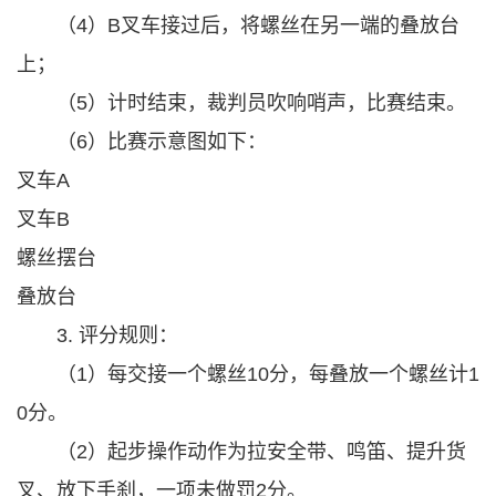
（4）B叉车接过后，将螺丝在另一端的叠放台
上；
（5）计时结束，裁判员吹响哨声，比赛结束。
（6）比赛示意图如下：
叉车A
叉车B
螺丝摆台
叠放台
3. 评分规则：
（1）每交接一个螺丝10分，每叠放一个螺丝计1
0分。
（2）起步操作动作为拉安全带、鸣笛、提升货
叉、放下手刹，一项未做罚2分。